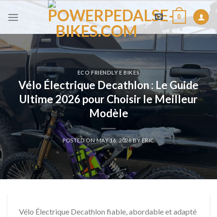
Skip
0
to
content
ECO FRIENDLY E BIKES
Vélo Électrique Decathlon : Le Guide
Ultime 2026 pour Choisir le Meilleur
Modèle
POSTED ON
MAY 16, 2026
BY
ERIC
Vélo Électrique Decathlon fiable, abordable et adapté