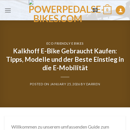
Skip
0
to
content
ECO FRIENDLY E BIKES
Kalkhoff E-Bike Gebraucht Kaufen:
Tipps, Modelle und der Beste Einstieg in
die E-Mobilität
POSTED ON
JANUARY 25, 2026
BY
DARREN
Willkommen zu unserem umfassenden Guide zum